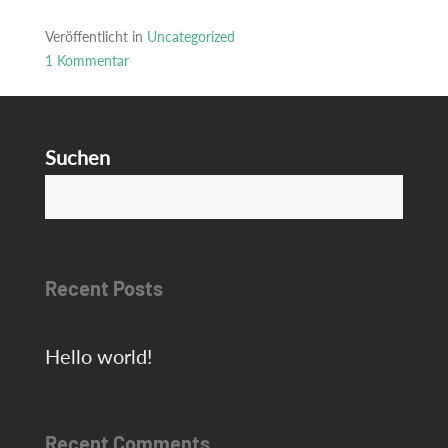
Veröffentlicht in
Uncategorized
1 Kommentar
zu
Hello
world!
Suchen
S
Recent Posts
Hello world!
Recent Comments